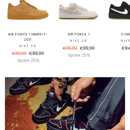
AIR FORCE 1 HM8517-
AIR FORCE 1
COD
200
NIKE SB
NIK
NIKE SB
Normaler
Sonderpreis
€119,99
€89,99
€84
Normaler
Sonderpreis
€119,99
€89,99
Preis
Spare 25%
Preis
Spare 25%