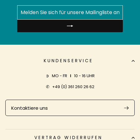
MELDEN
ABONNIEREN
SIE
SICH
FÜR
UNSERE
MAILINGLISTE
AN
KUNDENSERVICE
➲ MO - FR
I
10 - 16 UHR
✆
+49 (0) 361 260 26 62
Kontaktiere uns
VERTRAG WIDERRUFEN