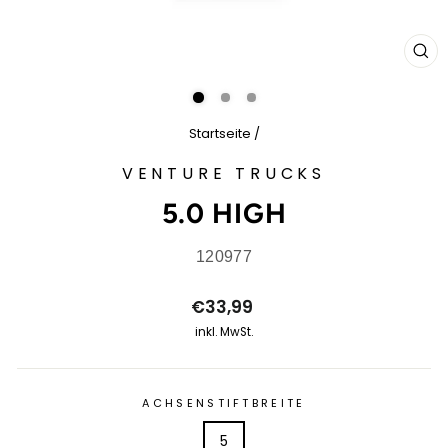
SCH
ES
Startseite
/
VENTURE TRUCKS
5.0 HIGH
120977
Normaler
€33,99
Preis
inkl. MwSt.
ACHSENSTIFTBREITE
5