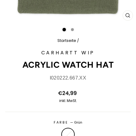
SCH
ES
Startseite
/
CARHARTT WIP
ACRYLIC WATCH HAT
I020222.667.XX
Normaler
€24,99
Preis
inkl. MwSt.
FARBE
—
Grün