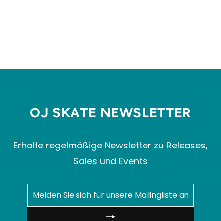
ACRYLIC WATCH HAT
CARHARTT WIP
€24,99
OJ SKATE NEWSLETTER
Erhalte regelmäßige Newsletter zu Releases,
Sales und Events
MELDEN
ABONNIEREN
SIE
SICH
FÜR