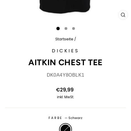
SCH
ES
Startseite
/
DICKIES
AITKIN CHEST TEE
DK0A4Y8OBLK1
Normaler
€29,99
Preis
inkl. MwSt.
FARBE
—
Schwarz