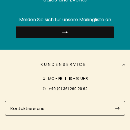
MELDEN
ABONNIEREN
SIE
SICH
FÜR
UNSERE
MAILINGLISTE
AN
KUNDENSERVICE
➲ MO - FR
I
10 - 16 UHR
✆
+49 (0) 361 260 26 62
Kontaktiere uns