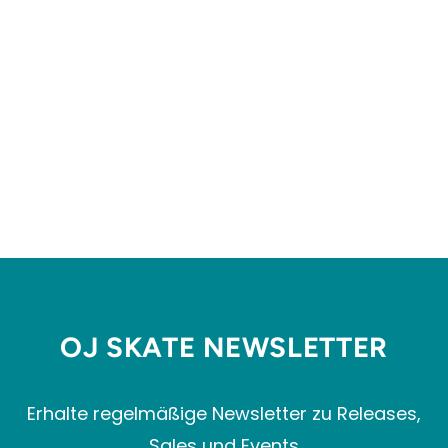
ANDERSON THE HERMIT
8.375"
THE KILLING FLOOR
SKATEBOARDS
€69,99
OJ SKATE NEWSLETTER
Erhalte regelmäßige Newsletter zu Releases,
Sales und Events