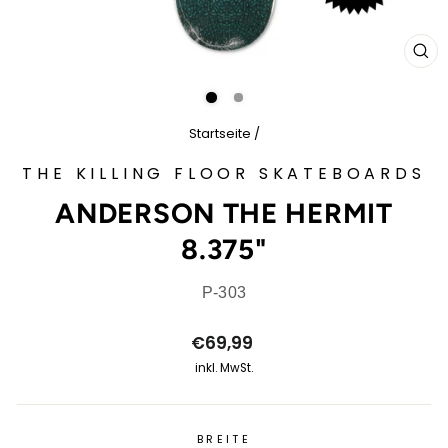
SCH
ES
Startseite
/
THE KILLING FLOOR SKATEBOARDS
ANDERSON THE HERMIT
8.375"
P-303
Normaler
€69,99
Preis
inkl. MwSt.
BREITE