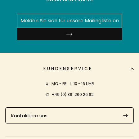
MELDEN
ABONNIEREN
SIE
SICH
FÜR
UNSERE
MAILINGLISTE
AN
KUNDENSERVICE
➲ MO - FR
I
10 - 16 UHR
✆
+49 (0) 361 260 26 62
Kontaktiere uns