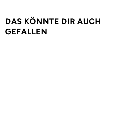
DAS KÖNNTE DIR AUCH
GEFALLEN
Ausverkauft
ANDERSON THE HERMIT
8.375"
THE KILLING FLOOR
SKATEBOARDS
€69,99