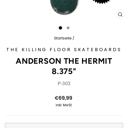
SCH
ES
Startseite
/
THE KILLING FLOOR SKATEBOARDS
ANDERSON THE HERMIT
8.375"
P-303
Normaler
€69,99
Preis
inkl. MwSt.