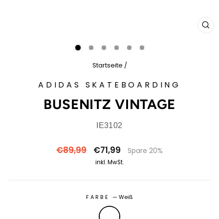
SCH
ES
Startseite
/
ADIDAS SKATEBOARDING
BUSENITZ VINTAGE
IE3102
Normaler
Sonderpreis
€89,99
€71,99
Spare 20%
Preis
inkl. MwSt.
FARBE
—
Weiß