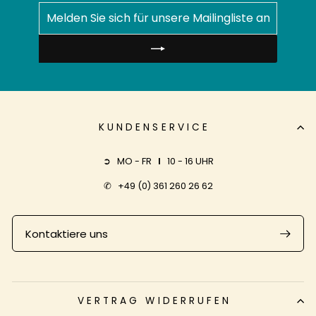
MELDEN
ABONNIEREN
SIE
SICH
FÜR
UNSERE
MAILINGLISTE
AN
KUNDENSERVICE
➲ MO - FR
I
10 - 16 UHR
✆
+49 (0) 361 260 26 62
Kontaktiere uns
VERTRAG WIDERRUFEN