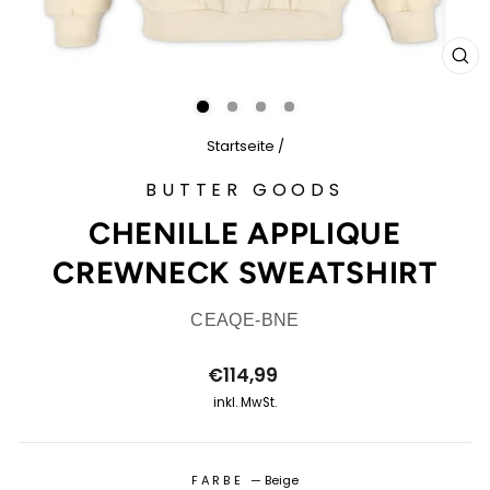
SCH
ES
Startseite
/
BUTTER GOODS
CHENILLE APPLIQUE
CREWNECK SWEATSHIRT
CEAQE-BNE
Normaler
€114,99
Preis
inkl. MwSt.
FARBE
—
Beige