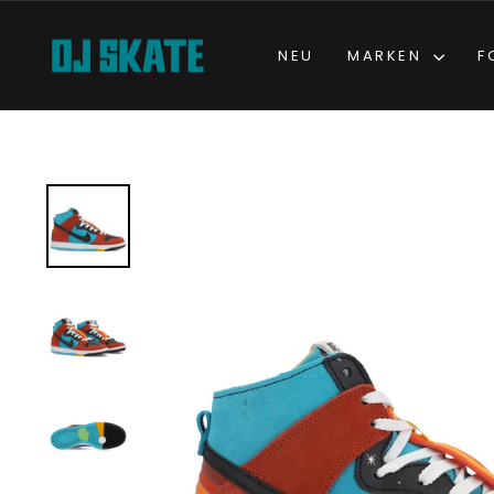
Direkt
zum
NEU
MARKEN
F
Inhalt