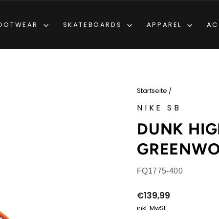
OOTWEAR
SKATEBOARDS
APPAREL
AC
Startseite
/
NIKE SB
DUNK HIG
GREENW
FQ1775-400
Normaler
€139,99
Preis
inkl. MwSt.