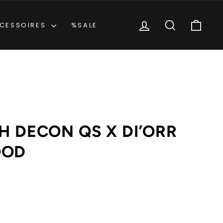
EINLOGGEN
SUCHE
EIN
CESSOIRES
%SALE
H DECON QS X DI’ORR
OOD