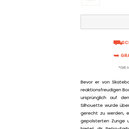
⛟
SC
➥
GRA
*Gilt
Bevor er von Skatebo
reaktionsfreudigen B
ursprünglich auf de
Silhouette wurde übe
gerecht zu werden, ei
gepolsterten Zunge u
bietet dir Retro-Far