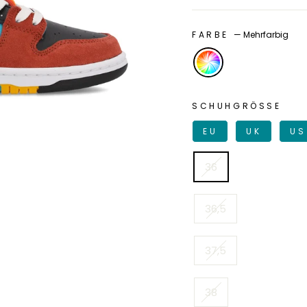
FARBE
—
Mehrfarbig
SCHUHGRÖSSE
EU
UK
US
36
36,5
37,5
38