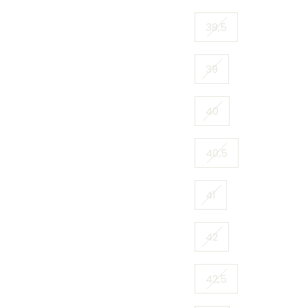
38,5
39
40
40,5
41
42
42,5