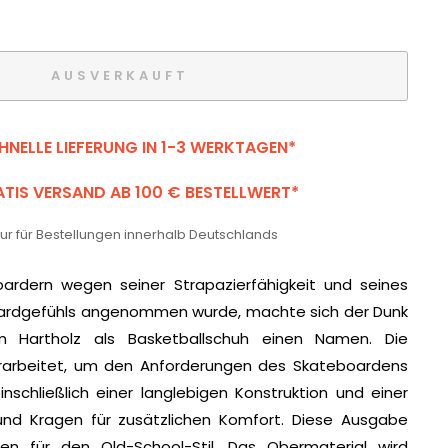
AUSVERKAUFT
HNELLE LIEFERUNG IN 1-3 WERKTAGEN*
TIS VERSAND AB 100 € BESTELLWERT*
 nur für Bestellungen innerhalb Deutschlands
ardern wegen seiner Strapazierfähigkeit und seines
oardgefühls angenommen wurde, machte sich der Dunk
m Hartholz als Basketballschuh einen Namen. Die
rarbeitet, um den Anforderungen des Skateboardens
nschließlich einer langlebigen Konstruktion und einer
nd Kragen für zusätzlichen Komfort. Diese Ausgabe
ben für den Old-School-Stil. Das Obermaterial wird