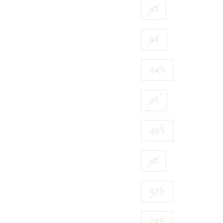
43
44
44,5
45
45,5
46
47,5
48,5