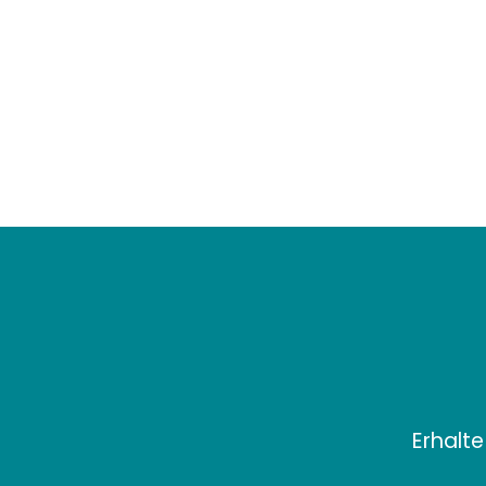
DUNK HIGH DECON QS X DI’ORR
GREENWOOD
NIKE SB
€139,99
Erhalte