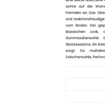
achte auf die Warn
Fremden an. Das Oberm
und reaktionsfreudig
vom Boden. Der gepo
klassischen Look,
Gummiaußensohle b
Skatesessions. Ein kre
sorgt für multidir
Zwischensohle, Perfor