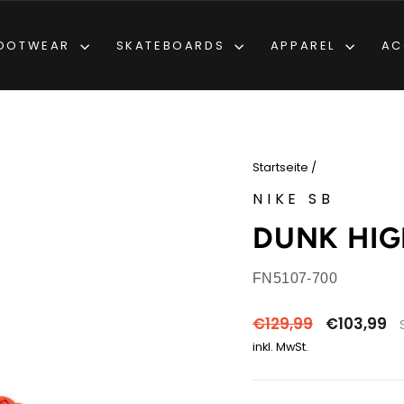
OOTWEAR
SKATEBOARDS
APPAREL
AC
Startseite
/
NIKE SB
DUNK HIG
FN5107-700
Normaler
Sonderprei
€129,99
€103,99
Preis
inkl. MwSt.