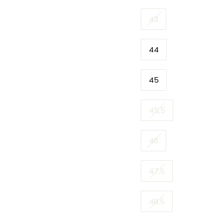
43
44
45
45,5
46
47,5
48,5