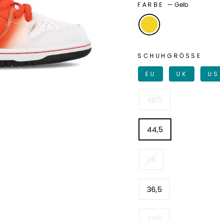
FARBE
—
Gelb
SCHUHGRÖSSE
EU
UK
US
40,5
44,5
36
36,5
37,5