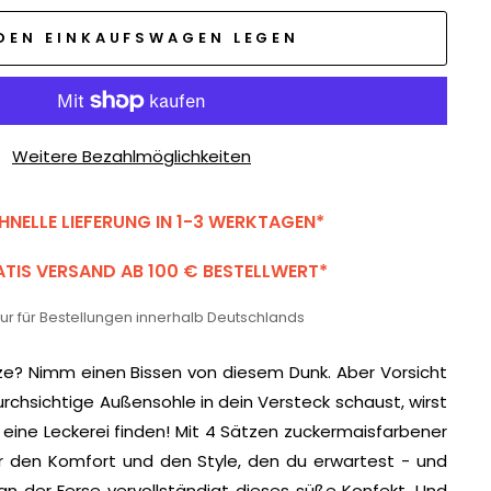
 DEN EINKAUFSWAGEN LEGEN
Weitere Bezahlmöglichkeiten
HNELLE LIEFERUNG IN 1-3 WERKTAGEN*
TIS VERSAND AB 100 € BESTELLWERT*
 nur für Bestellungen innerhalb Deutschlands
ze? Nimm einen Bissen von diesem Dunk. Aber Vorsicht
rchsichtige Außensohle in dein Versteck schaust, wirst
s eine Leckerei finden! Mit 4 Sätzen zuckermaisfarbener
r den Komfort und den Style, den du erwartest - und
 an der Ferse vervollständigt dieses süße Konfekt. Und