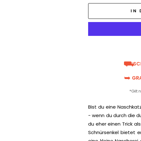
IN
⛟
SC
➥
GRA
*Gilt
Bist du eine Naschkat
- wenn du durch die du
du eher einen Trick al
Schnürsenkel bietet e
eine kleine Nascherei