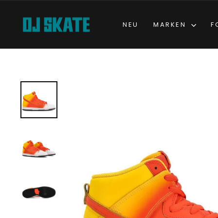
Direkt
zum
NEU
MARKEN
F
Inhalt