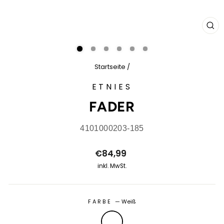
SCH
ES
Startseite
/
ETNIES
FADER
4101000203-185
Normaler
€84,99
Preis
inkl. MwSt.
FARBE
—
Weiß