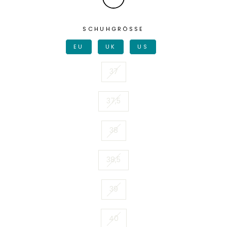
SCHUHGRÖSSE
EU
UK
US
37
37,5
38
38,5
39
40