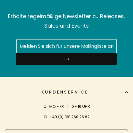
Erhalte regelmäßige Newsletter zu Releases,
Sales und Events
MELDEN
ABONNIEREN
SIE
SICH
FÜR
UNSERE
MAILINGLISTE
AN
KUNDENSERVICE
➲ MO - FR
I
10 - 16 UHR
✆
+49 (0) 361 260 26 62