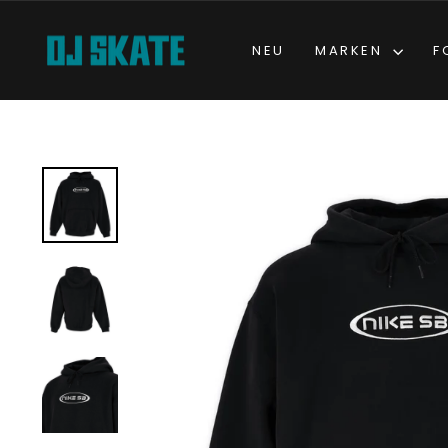
Direkt
zum
NEU
MARKEN
F
Inhalt