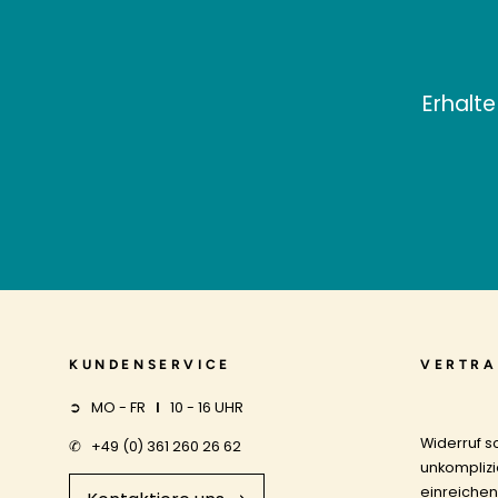
Erhalte
KUNDENSERVICE
VERTRA
➲ MO - FR
I
10 - 16 UHR
Widerruf s
✆
+49 (0) 361 260 26 62
unkomplizi
einreichen