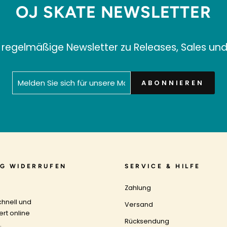
OJ SKATE NEWSLETTER
 regelmäßige Newsletter zu Releases, Sales un
MELDEN
ABONNIEREN
ABONNIEREN
SIE
SICH
FÜR
UNSERE
MAILINGLISTE
AN
G WIDERRUFEN
SERVICE & HILFE
Zahlung
chnell und
Versand
ert online
Rücksendung
.