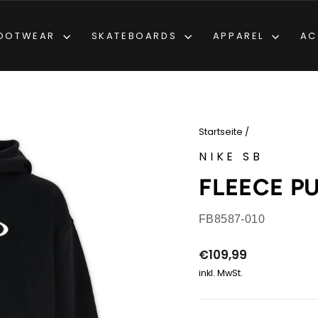
OOTWEAR
SKATEBOARDS
APPAREL
AC
Startseite
/
NIKE SB
FLEECE P
FB8587-010
Normaler
€109,99
Preis
inkl. MwSt.