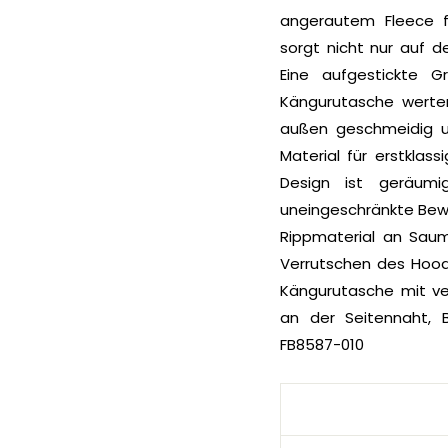
angerautem Fleece f
sorgt nicht nur auf d
Eine aufgestickte G
Kängurutasche werten
außen geschmeidig un
Material für erstklas
Design ist geräumi
uneingeschränkte Bewe
Rippmaterial an Sau
Verrutschen des Hoodi
Kängurutasche mit ver
an der Seitennaht, 
FB8587-010