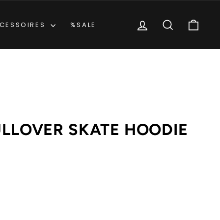
EINLOGGEN
SUCHE
EIN
CESSOIRES
%SALE
ULLOVER SKATE HOODIE