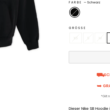
FARBE
—
Schwarz
GRÖSSE
XS
S
M
⛟
SC
➥
GRA
*Gilt
Dieser Nike SB Hoodie 