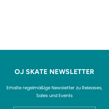
GUARDIAN PINK SLICK
8.25"
CALL ME 917
€79,99
OJ SKATE NEWSLETTER
Erhalte regelmäßige Newsletter zu Releases,
Sales und Events
MELDEN
ABONNIEREN