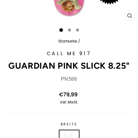
SCH
ES
Startseite
/
CALL ME 917
GUARDIAN PINK SLICK 8.25"
PN586
Normaler
€79,99
Preis
inkl. MwSt.
BREITE
8.25"