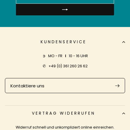
SICH
FÜR
UNSERE
MAILINGLISTE
AN
KUNDENSERVICE
➲ MO - FR
I
10 - 16 UHR
✆
+49 (0) 361 260 26 62
Kontaktiere uns
VERTRAG WIDERRUFEN
Widerruf schnell und unkompliziert online einreichen.