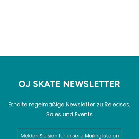
NICK MICHEL CHECK-5
LOO
VANS
€84,99
OJ SKATE NEWSLETTER
Erhalte regelmäßige Newsletter zu Releases,
Sales und Events
MELDEN
ABONNIEREN
SIE