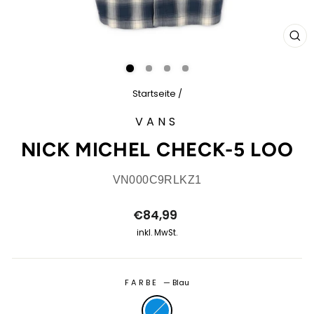
SCH
ES
Startseite
/
VANS
NICK MICHEL CHECK-5 LOO
VN000C9RLKZ1
Normaler
€84,99
Preis
inkl. MwSt.
FARBE
—
Blau