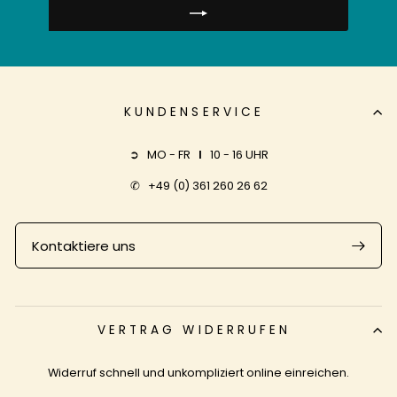
FÜR
UNSERE
MAILINGLISTE
AN
KUNDENSERVICE
➲ MO - FR
I
10 - 16 UHR
✆
+49 (0) 361 260 26 62
Kontaktiere uns
VERTRAG WIDERRUFEN
Widerruf schnell und unkompliziert online einreichen.