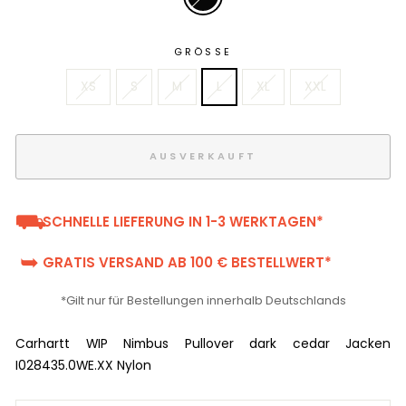
GRÖSSE
XS
S
M
L
XL
XXL
AUSVERKAUFT
⛟
SCHNELLE LIEFERUNG IN 1-3 WERKTAGEN*
➥
GRATIS VERSAND AB 100 € BESTELLWERT*
*Gilt nur für Bestellungen innerhalb Deutschlands
Carhartt WIP Nimbus Pullover dark cedar Jacken
I028435.0WE.XX Nylon