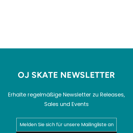
NIMBUS PULLOVER
CARHARTT WIP
€169,99
OJ SKATE NEWSLETTER
Erhalte regelmäßige Newsletter zu Releases,
Sales und Events
MELDEN
ABONNIEREN
SIE
SICH