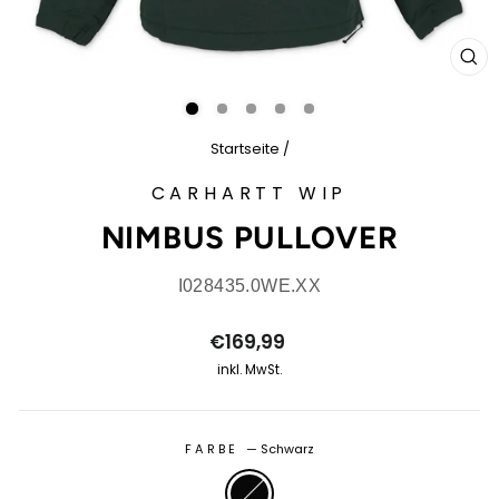
SCH
ES
Startseite
/
CARHARTT WIP
NIMBUS PULLOVER
I028435.0WE.XX
Normaler
€169,99
Preis
inkl. MwSt.
FARBE
—
Schwarz