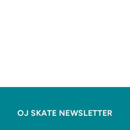
Ausverkauft
NM 1010 TIAGO LEMOS
NEW BALANCE
NUMERIC
€99,99
OJ SKATE NEWSLETTER