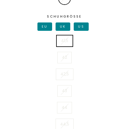
SCHUHGRÖSSE
EU
UK
US
41,5
42
42,5
43
44
44,5