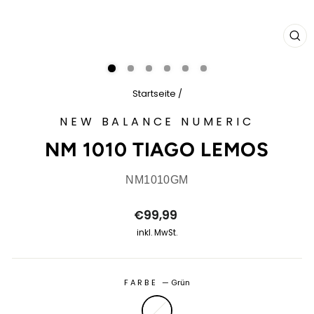
SCH
ES
Startseite
/
NEW BALANCE NUMERIC
NM 1010 TIAGO LEMOS
NM1010GM
Normaler
€99,99
Preis
inkl. MwSt.
FARBE
—
Grün