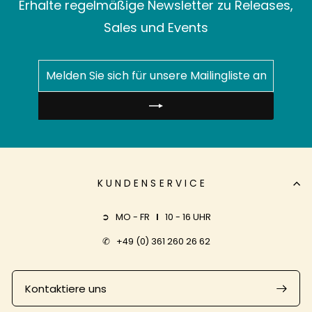
Erhalte regelmäßige Newsletter zu Releases,
Sales und Events
MELDEN
ABONNIEREN
SIE
SICH
FÜR
UNSERE
MAILINGLISTE
AN
KUNDENSERVICE
➲ MO - FR
I
10 - 16 UHR
✆
+49 (0) 361 260 26 62
Kontaktiere uns