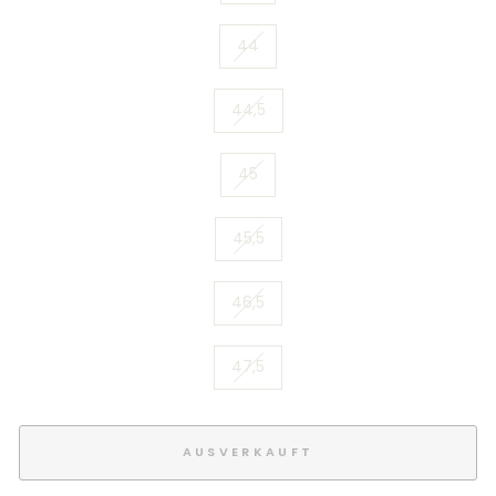
44
44,5
45
45,5
46,5
47,5
AUSVERKAUFT