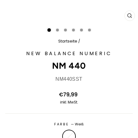
SCH
ES
Startseite
/
NEW BALANCE NUMERIC
NM 440
NM440SST
Normaler
€79,99
Preis
inkl. MwSt.
FARBE
—
Weiß