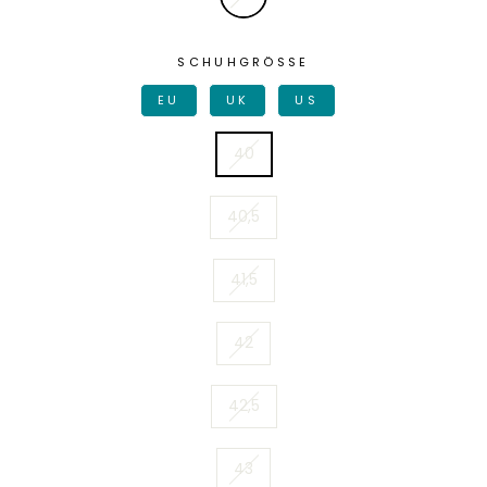
SCHUHGRÖSSE
EU
UK
US
40
40,5
41,5
42
42,5
43