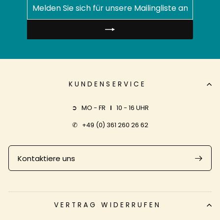
MELDEN
ABONNIEREN
SIE
SICH
FÜR
UNSERE
MAILINGLISTE
AN
KUNDENSERVICE
➲ MO - FR
I
10 - 16 UHR
✆
+49 (0) 361 260 26 62
Kontaktiere uns
VERTRAG WIDERRUFEN