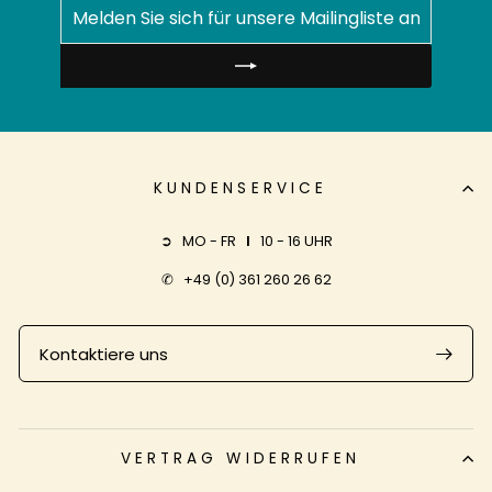
MELDEN
ABONNIEREN
SIE
SICH
FÜR
UNSERE
MAILINGLISTE
AN
KUNDENSERVICE
➲ MO - FR
I
10 - 16 UHR
✆
+49 (0) 361 260 26 62
Kontaktiere uns
VERTRAG WIDERRUFEN