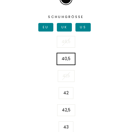
SCHUHGRÖSSE
EU
UK
US
46,5
40,5
41,5
42
42,5
43