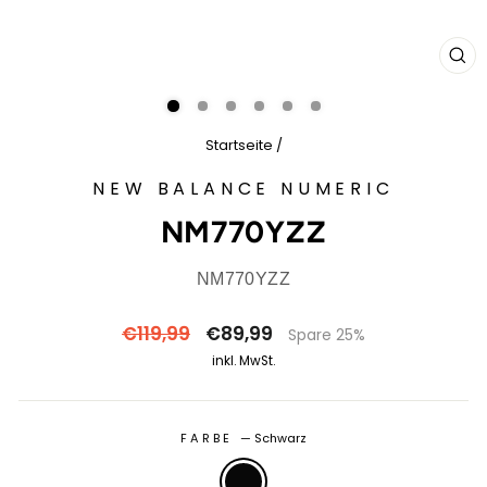
SCH
ES
Startseite
/
NEW BALANCE NUMERIC
NM770YZZ
NM770YZZ
Normaler
Sonderpreis
€119,99
€89,99
Spare 25%
Preis
inkl. MwSt.
FARBE
—
Schwarz