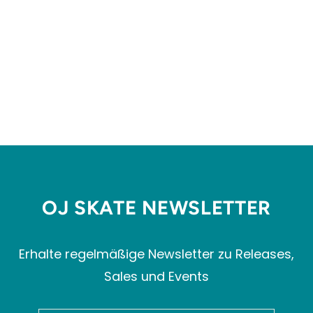
NM770YZZ
NEW BALANCE
NUMERIC
Normaler
Sonderpreis
€119,99
€89,99
Preis
Spare 25%
OJ SKATE NEWSLETTER
Erhalte regelmäßige Newsletter zu Releases,
Sales und Events