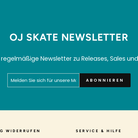
OJ SKATE NEWSLETTER
 regelmäßige Newsletter zu Releases, Sales un
MELDEN
ABONNIEREN
ABONNIEREN
SIE
SICH
FÜR
UNSERE
MAILINGLISTE
AN
G WIDERRUFEN
SERVICE & HILFE