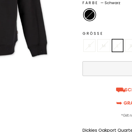
FARBE
—
Schwarz
GRÖSSE
S
M
L
X
⛟
SC
➥
GRA
*Gilt
Dickies Oakport Quart