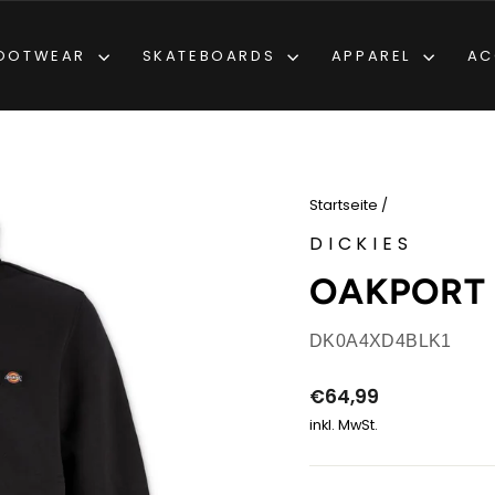
OOTWEAR
SKATEBOARDS
APPAREL
AC
Startseite
/
DICKIES
OAKPORT 
DK0A4XD4BLK1
Normaler
€64,99
Preis
inkl. MwSt.