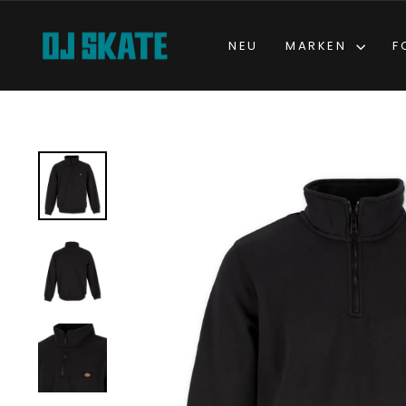
Direkt
zum
NEU
MARKEN
F
Inhalt