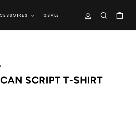
EINLOGGEN
SUCHE
EIN
CESSOIRES
%SALE
P
ICAN SCRIPT T-SHIRT