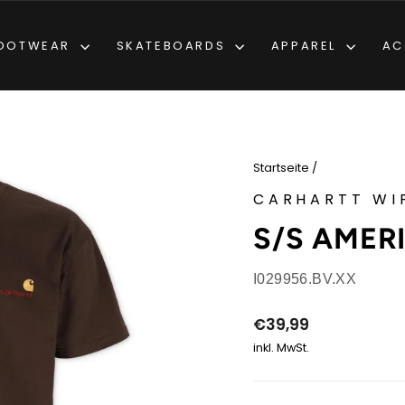
OOTWEAR
SKATEBOARDS
APPAREL
AC
Startseite
/
CARHARTT WI
S/S AMER
I029956.BV.XX
Normaler
€39,99
Preis
inkl. MwSt.