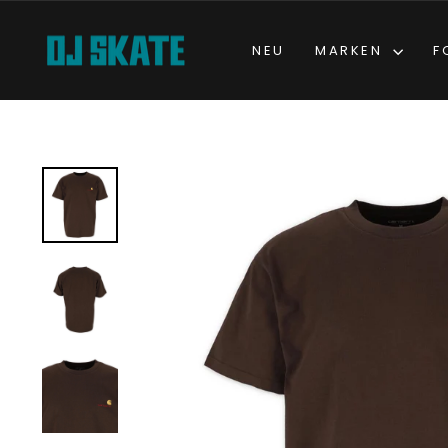
Direkt
zum
NEU
MARKEN
F
Inhalt