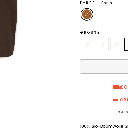
FARBE
—
Braun
GRÖSSE
XS
S
M
⛟
SC
➥
GRA
*Gilt
100% Bio-Baumwolle Si