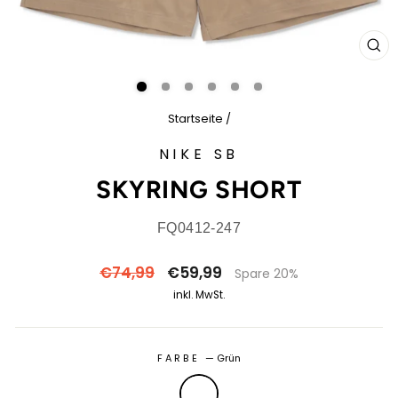
SCH
ES
Startseite
/
NIKE SB
SKYRING SHORT
FQ0412-247
Normaler
Sonderpreis
€74,99
€59,99
Spare 20%
Preis
inkl. MwSt.
FARBE
—
Grün