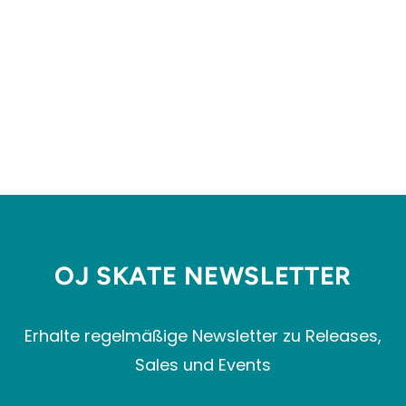
SKYRING SHORT
NIKE SB
Normaler
Sonderpreis
€74,99
€59,99
Preis
Spare 20%
OJ SKATE NEWSLETTER
Erhalte regelmäßige Newsletter zu Releases,
Sales und Events