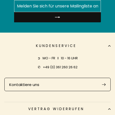
MELDEN
ABONNIEREN
SIE
SICH
FÜR
UNSERE
MAILINGLISTE
AN
KUNDENSERVICE
➲ MO - FR
I
10 - 16 UHR
✆
+49 (0) 361 260 26 62
Kontaktiere uns
VERTRAG WIDERRUFEN