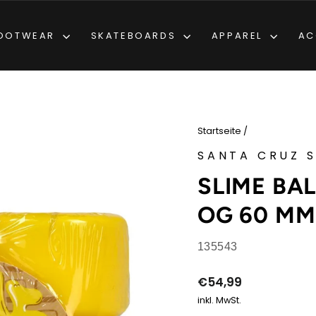
OOTWEAR
SKATEBOARDS
APPAREL
AC
Startseite
/
SANTA CRUZ 
SLIME BA
OG 60 MM
135543
Normaler
€54,99
Preis
inkl. MwSt.