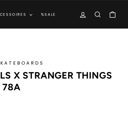
EINLOGGEN
SUCHE
EIN
CESSOIRES
%SALE
SKATEBOARDS
LLS X STRANGER THINGS
 78A