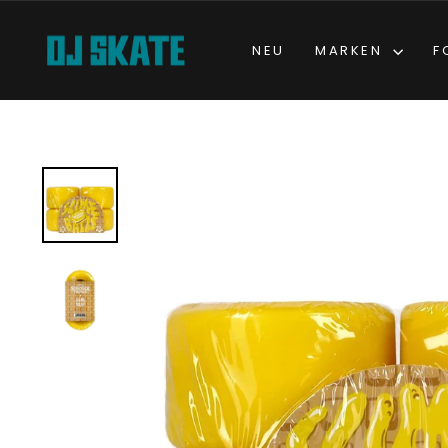
Direkt
zum
NEU
MARKEN
F
Inhalt