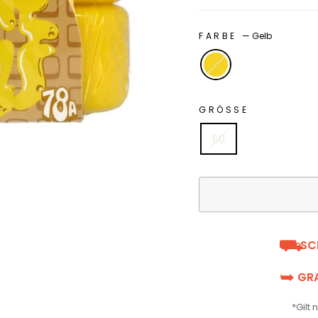
FARBE
—
Gelb
GRÖSSE
60
⛟
SC
➥
GRA
*Gilt