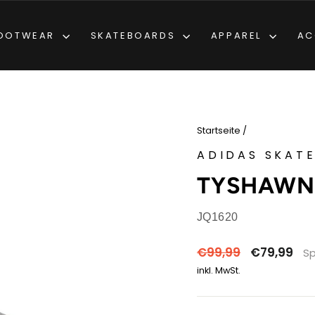
OOTWEAR
SKATEBOARDS
APPAREL
AC
Startseite
/
ADIDAS SKAT
TYSHAWN 
JQ1620
Normaler
Sonderpreis
€99,99
€79,99
S
Preis
inkl. MwSt.