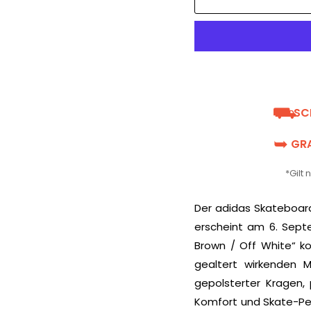
⛟
SC
➥
GRA
*Gilt
Der adidas Skateboard
erscheint am 6. Sept
Brown / Off White“ k
gealtert wirkenden M
gepolsterter Kragen, 
Komfort und Skate-Per