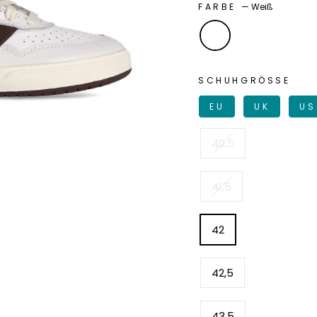
FARBE
—
Weiß
SCHUHGRÖSSE
EU
UK
US
40,5
41,5
42
42,5
43,5