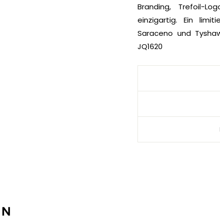
Branding, Trefoil-L
einzigartig. Ein lim
Saraceno und Tyshaw
JQ1620
EN