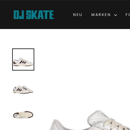
Direkt
zum
NEU
MARKEN
F
Inhalt