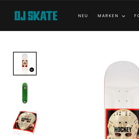
Direkt
zum
NEU
MARKEN
F
Inhalt