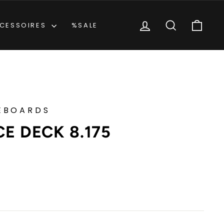
EINLOGGEN
SUCHE
EIN
CESSOIRES
%SALE
EBOARDS
E DECK 8.175