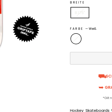
BREITE
8.175"
FARBE
—
Weiß
⛟
SC
➥
GRA
*Gilt
Hockey Skateboards 